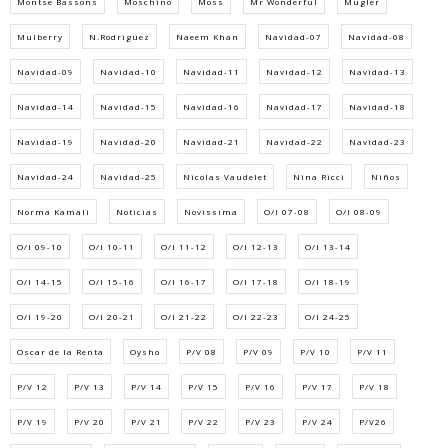
Montse Bassons
Moschino
Moss
Mr Wonderful
Mugler
Mulberry
N.Rodriguez
Naeem Khan
Navidad-07
Navidad-08
Navidad-09
Navidad-10
Navidad-11
Navidad-12
Navidad-13
Navidad-14
Navidad-15
Navidad-16
Navidad-17
Navidad-18
Navidad-19
Navidad-20
Navidad-21
Navidad-22
Navidad-23
Navidad-24
Navidad-25
Nicolas Vaudelet
Nina Ricci
Niños
Norma Kamali
Noticias
Novissima
O/I 07-08
O/I 08-09
O/I 09-10
O/I 10-11
O/I 11-12
O/I 12-13
O/I 13-14
O/I 14-15
O/I 15-16
O/I 16-17
O/I 17-18
O/I 18-19
O/I 19-20
O/I 20-21
O/I 21-22
O/I 22-23
O/I 24-25
Oscar de la Renta
Oysho
P/V 08
P/V 09
P/V 10
P/V 11
P/V 12
P/V 13
P/V 14
P/V 15
P/V 16
P/V 17
P/V 18
P/V 19
P/V 20
P/V 21
P/V 22
P/V 23
P/V 24
P/V26