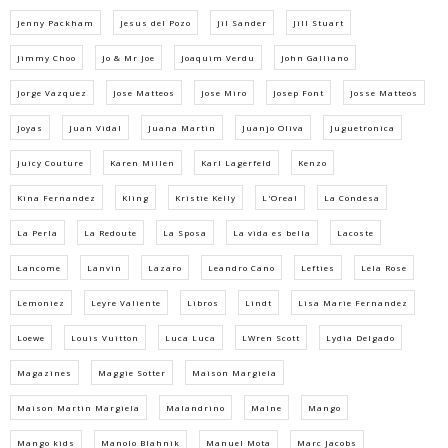
Jenny Packham
Jesus del Pozo
Jil Sander
Jill Stuart
Jimmy Choo
Jo & Mr Joe
Joaquim Verdu
John Galliano
Jorge Vazquez
Jose Matteos
Jose Miro
Josep Font
Josse Matteos
Joyas
Juan Vidal
Juana Martin
Juanjo Oliva
Juguetronica
Juicy Couture
Karen Millen
Karl Lagerfeld
Kenzo
Kina Fernandez
Kling
Kristie Kelly
L'Oreal
La Condesa
La Perla
La Redoute
La Sposa
La vida es bella
Lacoste
Lancome
Lanvin
Lazaro
Leandro Cano
Lefties
Lela Rose
Lemoniez
Leyre Valiente
Libros
Lindt
Lisa Marie Fernandez
Loewe
Louis Vuitton
Luca Luca
LWren Scott
Lydia Delgado
Magazines
Maggie Sotter
Maison Margiela
Maison Martin Margiela
Malandrino
Malne
Mango
Mango kids
Manolo Blahnik
Manuel Mota
Marc Jacobs