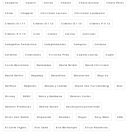
Caudalie
Cavalli
Celine
Chanel
Charo Azcona
Charo Peres
Chloe
Chopard
Christian Lacroix
Christian Louboutin
Cibeles O-I 11
Cibeles O-I 12
Cibeles O-I 13
Cibeles P-V 12
Cibeles P-V 13
Cine
Clones
Cocina
Collistar
Compañia Fantastica
Complementos
Compras
Cortana
Cortefiel
Creaciones
Cristina Piña
Cuanto cuesta
Cuple
Custo Barcelona
Dakotabox
David Bridal
David Chrisitan
David Delfin
Dayaday
Decathlon
Decoracion
Deja Vu
DelPozo
Deportes
Devota y Lomba
Diane Von Furstenberg
Dior
Disney
DKNY
Dolce y Gabbana
Dolores Cortes
Dolores Promesas
Donna Karan
dosmujeresyunvestido
Dries Van Noten
Dsquared
Dundas
Duyos
Easy Wear
EDA
El Corte Ingles
Elie Saab
Elio Berhanyer
Elisa Palomino