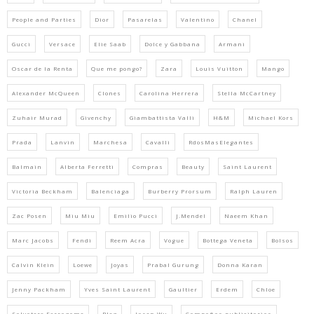
People and Parties
Dior
Pasarelas
Valentino
Chanel
Gucci
Versace
Elie Saab
Dolce y Gabbana
Armani
Oscar de la Renta
Que me pongo?
Zara
Louis Vuitton
Mango
Alexander McQueen
Clones
Carolina Herrera
Stella McCartney
Zuhair Murad
Givenchy
Giambattista Valli
H&M
Michael Kors
Prada
Lanvin
Marchesa
Cavalli
RdosMasElegantes
Balmain
Alberta Ferretti
Compras
Beauty
Saint Laurent
Victoria Beckham
Balenciaga
Burberry Prorsum
Ralph Lauren
Zac Posen
Miu Miu
Emilio Pucci
J.Mendel
Naeem Khan
Marc Jacobs
Fendi
Reem Acra
Vogue
Bottega Veneta
Bolsos
Calvin Klein
Loewe
Joyas
Prabal Gurung
Donna Karan
Jenny Packham
Yves Saint Laurent
Gaultier
Erdem
Chloe
Salvatore Ferragamo
Blog
Jason Wu
Campañas publicitarias