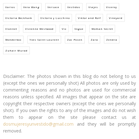
Varios
Vera Wang
Versace
Vestidos
Viajes
Viceroy
Victoria Beckham
Victorio y Lucchino
Viktor and Rolf
Vineyard
Vionnet
Vivienne Westwood
Vix
Vogue
Woman Secret
Wonderbox
Yves Saint Laurent
Zac Posen
Zara
Zendra
Zuhair Murad
Disclaimer: The photos shown in this blog do not belong to us
(except the ones we personally shot)
All photos are only used by
commenting reasons and no photos are used for commercial
reasons unless specified. All images that appear on the site are
copyright their respective owners (
except the ones we personally
shot)
. If you own the rights to any of the images and do not wish
them to appear on the site please contact us at
dosmujeresyunvestido@gmail.com
and they will be promptly
removed.