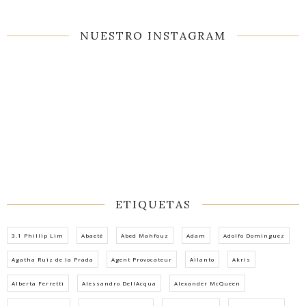
NUESTRO INSTAGRAM
ETIQUETAS
3.1 Phillip Lim
Abaeté
Abed Mahfouz
Adam
Adolfo Dominguez
Agatha Ruiz de la Prada
Agent Provocateur
Ailanto
Akris
Alberta Ferretti
Alessandro DellAcqua
Alexander McQueen