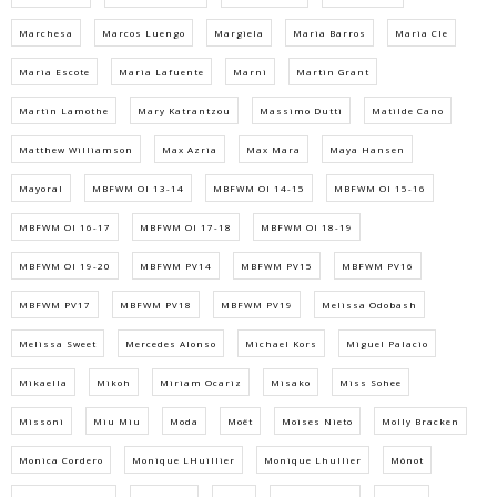
Marchesa
Marcos Luengo
Margiela
Maria Barros
Maria Cle
Maria Escote
Maria Lafuente
Marni
Martin Grant
Martin Lamothe
Mary Katrantzou
Massimo Dutti
Matilde Cano
Matthew Williamson
Max Azria
Max Mara
Maya Hansen
Mayoral
MBFWM OI 13-14
MBFWM OI 14-15
MBFWM OI 15-16
MBFWM OI 16-17
MBFWM OI 17-18
MBFWM OI 18-19
MBFWM OI 19-20
MBFWM PV14
MBFWM PV15
MBFWM PV16
MBFWM PV17
MBFWM PV18
MBFWM PV19
Melissa Odobash
Melissa Sweet
Mercedes Alonso
Michael Kors
Miguel Palacio
Mikaella
Mikoh
Miriam Ocariz
Misako
Miss Sohee
Missoni
Miu Miu
Moda
Moët
Moises Nieto
Molly Bracken
Monica Cordero
Monique LHuillier
Monique Lhullier
Mônot