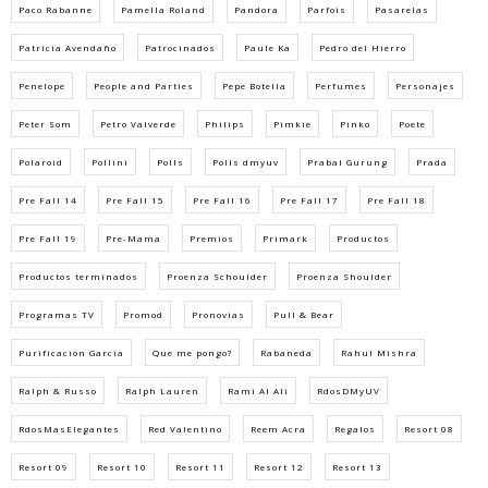
Paco Rabanne
Pamella Roland
Pandora
Parfois
Pasarelas
Patricia Avendaño
Patrocinados
Paule Ka
Pedro del Hierro
Penelope
People and Parties
Pepe Botella
Perfumes
Personajes
Peter Som
Petro Valverde
Philips
Pimkie
Pinko
Poete
Polaroid
Pollini
Polls
Polls dmyuv
Prabal Gurung
Prada
Pre Fall 14
Pre Fall 15
Pre Fall 16
Pre Fall 17
Pre Fall 18
Pre Fall 19
Pre-Mama
Premios
Primark
Productos
Productos terminados
Proenza Schoulder
Proenza Shoulder
Programas TV
Promod
Pronovias
Pull & Bear
Purificacion Garcia
Que me pongo?
Rabaneda
Rahul Mishra
Ralph & Russo
Ralph Lauren
Rami Al Ali
RdosDMyUV
RdosMasElegantes
Red Valentino
Reem Acra
Regalos
Resort 08
Resort 09
Resort 10
Resort 11
Resort 12
Resort 13