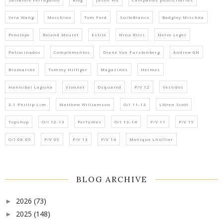
Vera Wang
Moschino
Tom Ford
SuiteBlanco
Badgley Mischka
Penelope
Roland Mouret
Estilo
Nina Ricci
Herve Leger
Patrocinados
Complementos
Diane Von Furstenberg
Andrew GN
Blumarine
Tommy Hilfiger
Magazines
Hermes
Hannibal Laguna
Vionnet
Dsquared
P/V 12
Vestidos
3.1 Phillip Lim
Matthew Williamson
O/I 11-12
LWren Scott
Topshop
O/I 12-13
Perfumes
O/I 13-14
P/V 11
P/V 15
O/I 08-09
P/V 09
P/V 13
P/V 14
Monique Lhullier
BLOG ARCHIVE
2026
(73)
►
2025
(148)
►