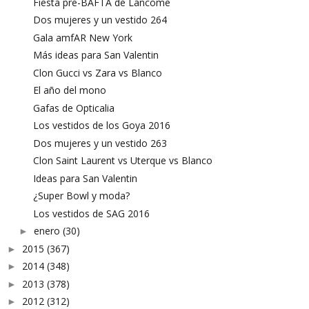
Fiesta pre-BAFTA de Lancome
Dos mujeres y un vestido 264
Gala amfAR New York
Más ideas para San Valentin
Clon Gucci vs Zara vs Blanco
El año del mono
Gafas de Opticalia
Los vestidos de los Goya 2016
Dos mujeres y un vestido 263
Clon Saint Laurent vs Uterque vs Blanco
Ideas para San Valentin
¿Super Bowl y moda?
Los vestidos de SAG 2016
enero
(30)
►
2015
(367)
►
2014
(348)
►
2013
(378)
►
2012
(312)
►