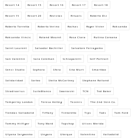
Resort 14
Resort 15
Resort 16
Resort 17
Resort 18
Resort 19
Resort 20
Revistas
Rituals
Roberto Diz
Roberto Torretta
Roberto Verino
Rochas
Roger Vivier
Roksanda
Roksanda Ilincic
Roland Mouret
Rosa Clara
Rutina Coreana
Saint Laurent
Salvador Bachiller
Salvatore Ferragamo
San Valentin
Sara Coleman
Schiaparelli
Self Portrait
Sensi Studio
Sephora
Sfera
Sita Murt
Smartbox
Solidaridad
Sorteo
Stella McCartney
Stephane Rolland
Stradivarius
SuiteBlanco
Swarovski
TCN
Ted Baker
Temperley London
Teresa Helbig
Tezenis
The 2nd Skin Co.
Tiendas Valladolid
Tiffany
Tintoretto
Tips
Tods
Tom Ford
Tommy Hilfiger
Tony Ward
Topshop
Ulises Merida
Ulyana Sergeenko
Ungaro
Uterque
Valentino
Valladolid