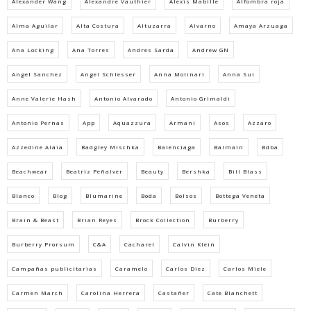
Alexander Wang
Alexandre Vauthier
Alexis Mabille
Alfombra roja
Alma Aguilar
Alta Costura
Altuzarra
Alvarno
Amaya Arzuaga
Ana Locking
Ana Torres
Andres Sarda
Andrew GN
Angel Sanchez
Angel Schlesser
Anna Molinari
Anna Sui
Anne Valerie Hash
Antonio Alvarado
Antonio Grimaldi
Antonio Pernas
App
Aquazzura
Armani
Asos
Azzaro
Azzedine Alaia
Badgley Mischka
Balenciaga
Balmain
Bdba
Beachwear
Beatriz Peñalver
Beauty
Bershka
Bill Blass
Blanco
Blog
Blumarine
Boda
Bolsos
Bottega Veneta
Brain & Beast
Brian Reyes
Brock Collection
Burberry
Burberry Prorsum
C&A
Cacharel
Calvin Klein
Campañas publicitarias
Caramelo
Carlos Diez
Carlos Miele
Carmen March
Carolina Herrera
Castañer
Cate Blanchett