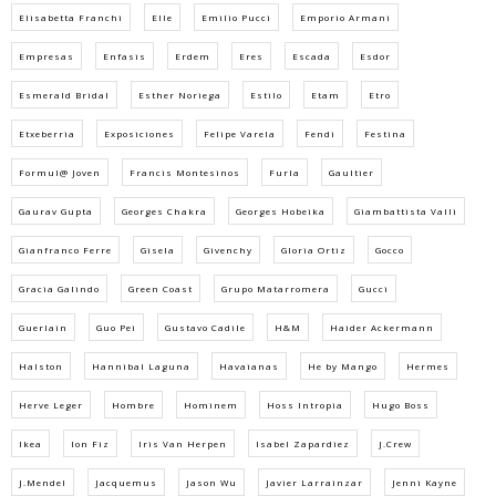
Elisabetta Franchi
Elle
Emilio Pucci
Emporio Armani
Empresas
Enfasis
Erdem
Eres
Escada
Esdor
Esmerald Bridal
Esther Noriega
Estilo
Etam
Etro
Etxeberria
Exposiciones
Felipe Varela
Fendi
Festina
Formul@ Joven
Francis Montesinos
Furla
Gaultier
Gaurav Gupta
Georges Chakra
Georges Hobeika
Giambattista Valli
Gianfranco Ferre
Gisela
Givenchy
Gloria Ortiz
Gocco
Gracia Galindo
Green Coast
Grupo Matarromera
Gucci
Guerlain
Guo Pei
Gustavo Cadile
H&M
Haider Ackermann
Halston
Hannibal Laguna
Havaianas
He by Mango
Hermes
Herve Leger
Hombre
Hominem
Hoss Intropia
Hugo Boss
Ikea
Ion Fiz
Iris Van Herpen
Isabel Zapardiez
J.Crew
J.Mendel
Jacquemus
Jason Wu
Javier Larrainzar
Jenni Kayne